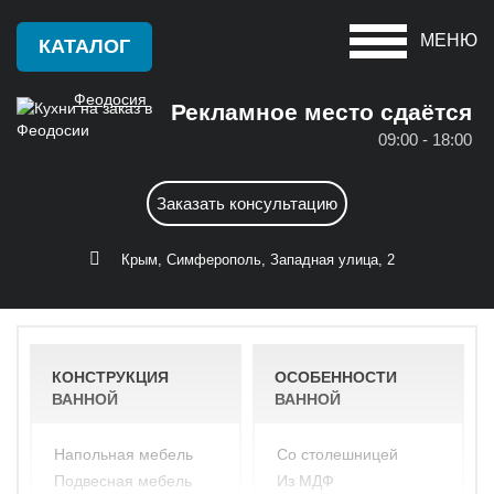
МЕНЮ
КАТАЛОГ
Феодосия
Рекламное место сдаётся
09:00 - 18:00
Красноперекопск
А
Заказать консультацию
Крым
Алушта
С
Крым, Симферополь, Западная улица, 2
Армянск
Саки
Б
Севастополь
Бахчисарай
КОНСТРУКЦИЯ
ОСОБЕННОСТИ
Симферополь
ВАННОЙ
ВАННОЙ
Белогорск
Судак
Д
напольная мебель
со столешницей
Ф
подвесная мебель
из МДФ
Джанкой