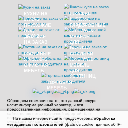
КУХНИ НА
ШКАФЫ-
ЗАКАЗ
КУПЕ НА
ЗАКАЗ
ПРИХОЖИЕ
ГАРДЕРОБНЫЕ
ПОД
НА ЗАКАЗ
ЗАКАЗ
ДЕТСКИЕ
МЕБЕЛЬ
НА ЗАКАЗ
ДЛЯ
ВАННОЙ
ГОСТИНЫЕ
СПАЛЬНИ
НА ЗАКАЗ
НА ЗАКАЗ
ОФИСНАЯ
МЕБЕЛЬ
МЕБЕЛЬ
ДЛЯ
ГОСТИНИЦ
ТОРГОВАЯ
МЕБЕЛЬ
Обращаем внимание на то, что данный ресурс
носит информационный характер, и вся
предоставленная информация, размещенная на
сайте, не является публичной офертой. Для
получения более подробной информации и ее
На нашем интернет-сайте предусмотрена
обработка
уточнения обращайтесь через раздел
метаданных пользователей
(файлов cookie, данных об IP-
"Контакты"!