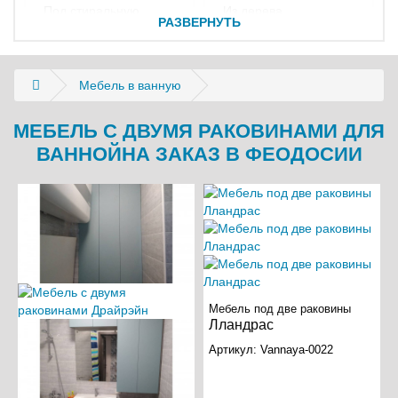
под стиральную
из дерева
Феодосия
РАЗВЕРНУТЬ
машину
Е
белая мебель
угловая мебель
Я
черная мебель
две раковины
Евпатория
Мебель в ванную
пенал в ванную
Ялта
К
шкаф в ванную
МЕБЕЛЬ С ДВУМЯ РАКОВИНАМИ ДЛЯ
с зеркалом
Керчь
ВАННОЙНА ЗАКАЗ В ФЕОДОСИИ
Мебель под две раковины
Лландрас
Артикул:
Vannaya-0022