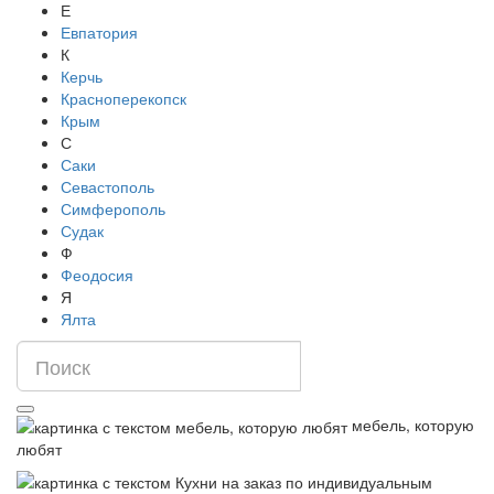
Е
Евпатория
К
Керчь
Красноперекопск
Крым
С
Саки
Севастополь
Симферополь
Судак
Ф
Феодосия
Я
Ялта
мебель, которую
любят