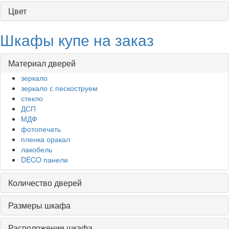
Цвет
Шкафы купе на заказ
Материал дверей
зеркало
зеркало с пескоструем
стекло
ДСП
МДФ
фотопечать
пленка оракал
лакобель
DECO панели
Количество дверей
Размеры шкафа
Расположение шкафа