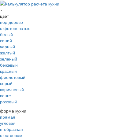
×
цвет
под дерево
с фотопечатью
белый
синий
черный
желтый
зеленый
бежевый
красный
фиолетовый
серый
коричневый
венге
розовый
форма кухни
прямая
угловая
п-образная
с островом