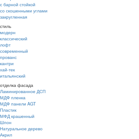
с барной стойкой
со скошенными углами
закругленная
стиль
модерн
классический
лофт
современный
прованс
кантри
хай-тек
итальянский
отделка фасада
Ламинированное ДСП
МДФ пленка
МДФ панели AGT
Пластик
МФД крашенный
Шпон
Натуральное дерево
Акрил