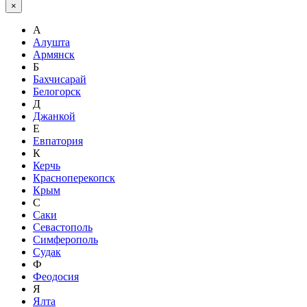
×
А
Алушта
Армянск
Б
Бахчисарай
Белогорск
Д
Джанкой
Е
Евпатория
К
Керчь
Красноперекопск
Крым
С
Саки
Севастополь
Симферополь
Судак
Ф
Феодосия
Я
Ялта