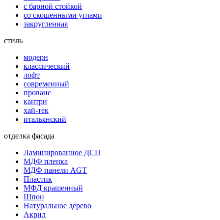
с барной стойкой
со скошенными углами
закругленная
стиль
модерн
классический
лофт
современный
прованс
кантри
хай-тек
итальянский
отделка фасада
Ламинированное ДСП
МДФ пленка
МДФ панели AGT
Пластик
МФД крашенный
Шпон
Натуральное дерево
Акрил