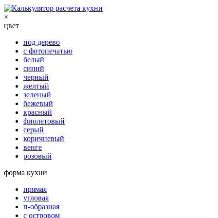
×
цвет
под дерево
с фотопечатью
белый
синий
черный
желтый
зеленый
бежевый
красный
фиолетовый
серый
коричневый
венге
розовый
форма кухни
прямая
угловая
п-образная
с островом