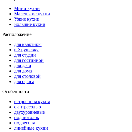
Мини кухни
Маленькие кухни
Узкие кухни
Большие кухни
Расположение
для квартиры
в Хрущевку
для студии
для гостинной
для дачи
для дома
для столовой
для офиса
Особенности
встроенная кухня
с антресолью
двухуровневые
под потолок
подвесная
линейные кухни