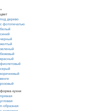
×
цвет
под дерево
с фотопечатью
белый
синий
черный
желтый
зеленый
бежевый
красный
фиолетовый
серый
коричневый
венге
розовый
форма кухни
прямая
угловая
п-образная
с островом