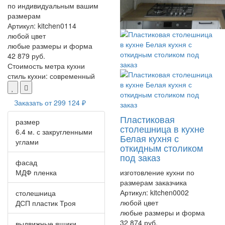
по индивидуальным вашим
размерам
Артикул:
kitchen0114
любой цвет
любые размеры и форма
42 879 руб.
Стоимость метра кухни
стиль кухни:
современный
Заказать от
299 124 ₽
Пластиковая
размер
столешница в кухне
6.4 м. с закругленными
Белая кухня с
углами
откидным столиком
под заказ
фасад
МДФ пленка
изготовление кухни по
размерам заказчика
Артикул:
kitchen0002
столешница
любой цвет
ДСП пластик Троя
любые размеры и форма
32 874 руб.
выдвижные ящики