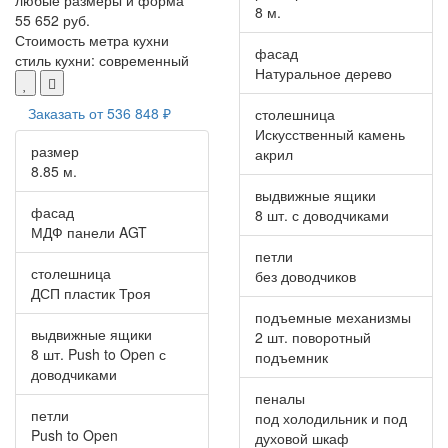
любые размеры и форма
8 м.
55 652 руб.
Стоимость метра кухни
фасад
стиль кухни:
современный
Натуральное дерево
Заказать от
536 848 ₽
столешница
Искусственный камень
размер
акрил
8.85 м.
выдвижные ящики
фасад
8 шт. с доводчиками
МДФ панели AGT
петли
столешница
без доводчиков
ДСП пластик Троя
подъемные механизмы
выдвижные ящики
2 шт. поворотный
8 шт. Push to Open с
подъемник
доводчиками
пеналы
петли
под холодильник и под
Push to Open
духовой шкаф