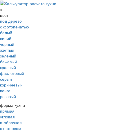
×
цвет
под дерево
с фотопечатью
белый
синий
черный
желтый
зеленый
бежевый
красный
фиолетовый
серый
коричневый
венге
розовый
форма кухни
прямая
угловая
п-образная
с островом