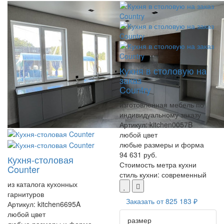
Кухня в столовую на
заказ
Country
изготовленная мебель по
индивидуальному заказу
Артикул:
kitchen0057B
любой цвет
любые размеры и форма
94 631 руб.
Кухня-столовая
Стоимость метра кухни
Counter
стиль кухни:
современный
из каталога кухонных
гарнитуров
Заказать от
825 183 ₽
Артикул:
kitchen6695A
любой цвет
размер