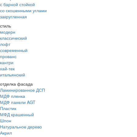
с барной стойкой
со скошенными углами
закругленная
стиль
модерн
классический
лофт
современный
прованс
кантри
хай-тек
итальянский
отделка фасада
Ламинированное ДСП
МДФ пленка
МДФ панели AGT
Пластик
МФД крашенный
Шпон
Натуральное дерево
Акрил