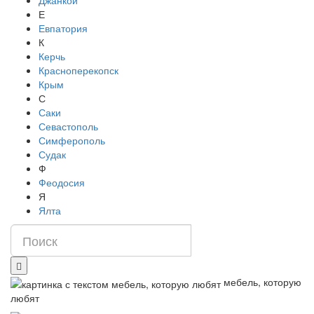
Джанкой
Е
Евпатория
К
Керчь
Красноперекопск
Крым
С
Саки
Севастополь
Симферополь
Судак
Ф
Феодосия
Я
Ялта
мебель, которую
любят